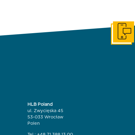
In Konta
HLB Poland
ul. Zwycięska 45
53-033 Wrocław
Polen
Tel.:
+48 71 388 13 00