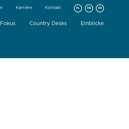
en
Karriere
Kontakt
PL
EN
DE
 Fokus
Country Desks
Einblicke