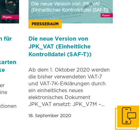
PRESSERAUM
n für
Die neue Version von
JPK_VAT (Einheitliche
Kontrolldatei (SAF-T))
arten
ke
Ab dem 1. Oktober 2020 werden
die bisher verwendeten VAT-7
und VAT-7K-Erklärungen durch
er
ein einheitliches neues
ine
elektronisches Dokument
JPK_VAT ersetzt: JPK_V7M –…
ktionen
18. September 2020
In Konta