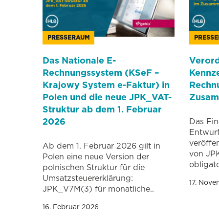
PRESSERAUM
PRESS
Das Nationale E-
Verord
Rechnungssystem (KSeF –
Kennz
Krajowy System e-Faktur) in
Rechn
Polen und die neue JPK_VAT-
Zusam
Struktur ab dem 1. Februar
2026
Das Fin
Entwurf
veröffen
Ab dem 1. Februar 2026 gilt in
von JP
Polen eine neue Version der
obligat
polnischen Struktur für die
Umsatzsteuererklärung:
17. Nov
JPK_V7M(3) für monatliche..
16. Februar 2026