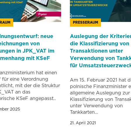
ERAUM
PRESSERAUM
nungsentwurf: neue
Auslegung der Kriterie
eichnungen von
die Klassifizierung von
ungen in JPK_VAT im
Transaktionen unter
menhang mit KSeF
Verwendung von Tankk
für Umsatzsteuerzwec
anzministerium hat einen
 für eine Verordnung
Am 15. Februar 2021 hat d
tlicht, mit der die Struktur
polnische Finanzminister e
K_VAT an das
allgemeine Auslegung zur
orische KSeF angepasst..
Klassifizierung von Transa
unter Verwendung von
ember 2025
Tankkarten…
21. April 2021