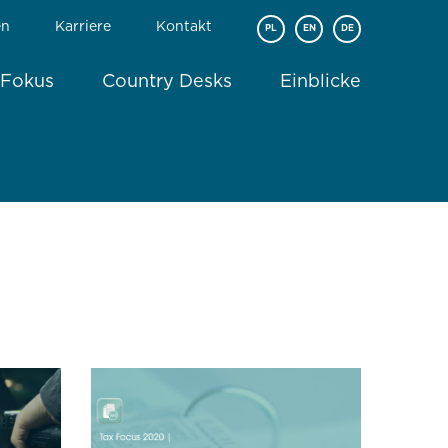
en
Karriere
Kontakt
PL
EN
DE
 Fokus
Country Desks
Einblicke