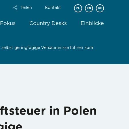
Teilen
Kontakt
PL
EN
DE
 Fokus
Country Desks
Einblicke
– selbst geringfügige Versäumnisse führen zum
tsteuer in Polen
gige