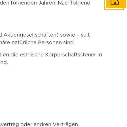
In Konta
n den folgenden Jahren. Nachfolgend
d Aktiengesellschaften) sowie – seit
näre natürliche Personen sind.
en die estnische Körperschaftssteuer in
ind.
svertrag oder andren Verträgen