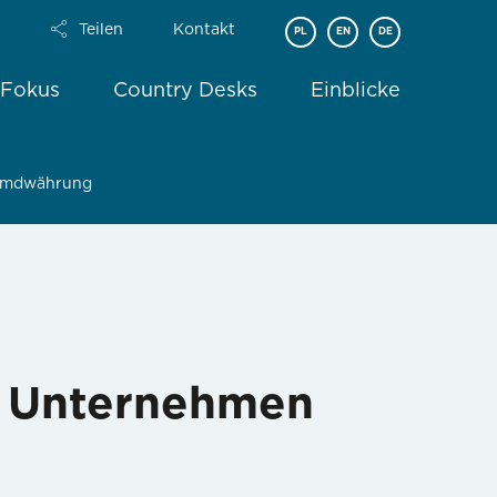
Teilen
Kontakt
PL
EN
DE
 Fokus
Country Desks
Einblicke
remdwährung
e Unternehmen