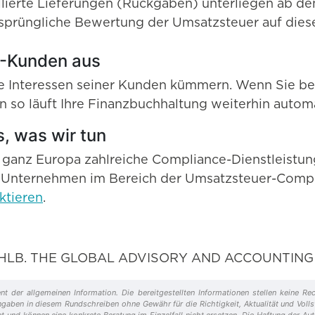
lierte Lieferungen (Rückgaben) unterliegen ab de
rsprüngliche Bewertung der Umsatzsteuer auf dies
-Kunden aus
 Interessen seiner Kunden kümmern. Wenn Sie be
nn so läuft Ihre Finanzbuchhaltung weiterhin autom
, was wir tun
n ganz Europa zahlreiche Compliance-Dienstleistu
 Unternehmen im Bereich der Umsatzsteuer-Compl
ktieren
.
 von HLB. THE GLOBAL ADVISORY AND ACCOUNTIN
nt der allgemeinen Information. Die bereitgestellten Informationen stellen keine 
 Angaben in diesem Rundschreiben ohne Gewähr für die Richtigkeit, Aktualität und Voll
t und können eine konkrete Beratung im Einzelfall nicht ersetzen. Die Haftung der A