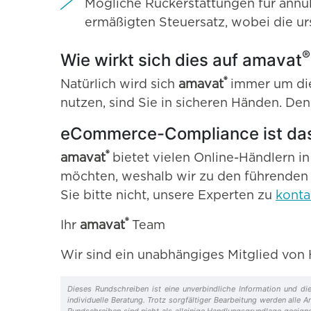
Mögliche Rückerstattungen für annul
ermäßigten Steuersatz, wobei die u
®
Wie wirkt sich dies auf amavat
®
Natürlich wird sich
amavat
immer um die
nutzen, sind Sie in sicheren Händen. De
eCommerce-Compliance ist das
®
amavat
bietet vielen Online-Händlern i
möchten, weshalb wir zu den führenden
Sie bitte nicht, unsere Experten zu
konta
®
Ihr
amavat
Team
Wir sind ein unabhängiges Mitglied
Dieses Rundschreiben ist eine unverbindliche Information und die
individuelle Beratung. Trotz sorgfältiger Bearbeitung werden alle
Rundschreiben sind nicht als alleinige Handlungsgrundlage geeigne