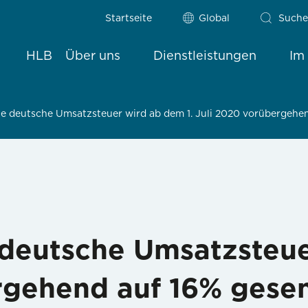
Startseite
Global
Suche
HLB
Über uns
Dienstleistungen
Im
e deutsche Umsatzsteuer wird ab dem 1. Juli 2020 vorübergehe
deutsche Umsatzsteue
rgehend auf 16% gese