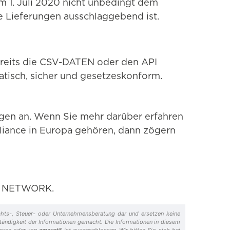
m 1. Juli 2020 nicht unbedingt dem
e Lieferungen ausschlaggebend ist.
reits die CSV-DATEN oder den API
atisch, sicher und gesetzeskonform.
ngen an. Wenn Sie mehr darüber erfahren
iance in Europa gehören, dann zögern
G NETWORK.
Rechts-, Steuer- oder Unternehmensberatung dar und ersetzen keine
ständigkeit der Informationen gemacht. Die Informationen in diesem
utoren oder von
amavat®
ist ausgeschlossen. Wir bitten Sie, sich bei