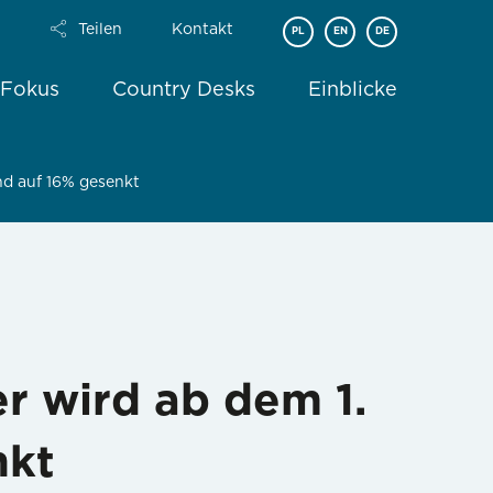
Teilen
Kontakt
PL
EN
DE
 Fokus
Country Desks
Einblicke
nd auf 16% gesenkt
r wird ab dem 1.
nkt