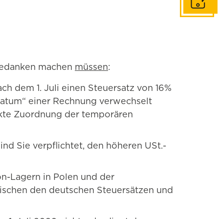
In Konta
r Gedanken machen
müssen
:
h dem 1. Juli einen Steuersatz von 16%
sdatum“ einer Rechnung verwechselt
rekte Zuordnung der temporären
d Sie verpflichtet, den höheren USt.-
on-Lagern in Polen und der
wischen den deutschen Steuersätzen und