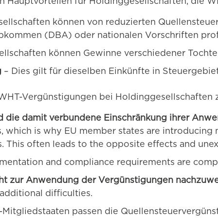
en Hauptvorteilen für Holdinggesellschaften, die
ellschaften können von reduzierten Quellensteue
kommen (DBA) oder nationalen Vorschriften profi
llschaften können Gewinne verschiedener Tochter
g
– Dies gilt für dieselben Einkünfte in Steuergebi
WHT-Vergünstigungen bei Holdinggesellschaften z
d die damit verbundene Einschränkung ihrer Anw
, which is why EU member states are introducing 
s. This often leads to the opposite effects and une
entation and compliance requirements are comp
echt zur Anwendung der Vergünstigungen nachzuw
ditional difficulties.
-Mitgliedstaaten passen die Quellensteuervergüns