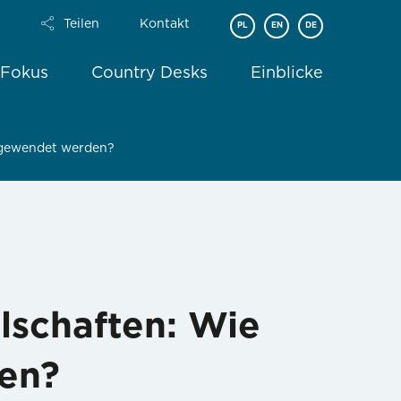
Teilen
Kontakt
PL
EN
DE
 Fokus
Country Desks
Einblicke
ngewendet werden?
lschaften: Wie
en?