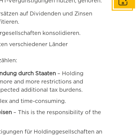
 WHT-Vergünstigungen nutzen, gehören:
In Konta
rsätzen auf Dividenden und Zinsen
tieren.
gesellschaften konsolidieren.
eten verschiedener Länder
ählen:
endung durch Staaten
– Holding
more and more restrictions and
xpected additional tax burdens.
lex and time-consuming.
eisen
– This is the responsibility of the
tigungen für Holdinggesellschaften an