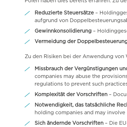
Polen haben dies bereits erfahren. Zu d
Reduzierte Steuersätze
– Holdingges
aufgrund von Doppelbesteuerungsab
Gewinnkonsolidierung
– Holdinggese
Vermeidung der Doppelbesteuerun
Zu den Risiken bei der Anwendung von 
Missbrauch der Vergünstigungen un
companies may abuse the provisions
regulations to prevent such practice
Komplexität der Vorschriften
– Docum
Notwendigkeit, das tatsächliche R
holding companies and may involve ad
Sich ändernde Vorschriften
– Die EU