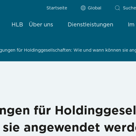
Startseite
Global
Suche
HLB
Über uns
Dienstleistungen
Im
ungen für Holdinggesellschaften: Wie und wann können sie a
gen für Holdinggesel
 sie angewendet werd