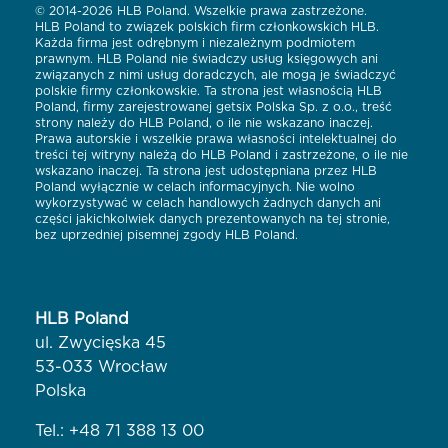
© 2014-2026 HLB Poland. Wszelkie prawa zastrzeżone.
HLB Poland to związek polskich firm członkowskich HLB.
Każda firma jest odrębnym i niezależnym podmiotem
prawnym. HLB Poland nie świadczy usług księgowych ani
związanych z nimi usług doradczych, ale mogą je świadczyć
polskie firmy członkowskie. Ta strona jest własnością HLB
Poland, firmy zarejestrowanej getsix Polska Sp. z o.o., treść
strony należy do HLB Poland, o ile nie wskazano inaczej.
Prawa autorskie i wszelkie prawa własności intelektualnej do
treści tej witryny należą do HLB Poland i zastrzeżone, o ile nie
wskazano inaczej. Ta strona jest udostępniana przez HLB
Poland wyłącznie w celach informacyjnych. Nie wolno
wykorzystywać w celach handlowych żadnych danych ani
części jakichkolwiek danych prezentowanych na tej stronie,
bez uprzedniej pisemnej zgody HLB Poland.
HLB Poland
ul. Zwycięska 45
53-033 Wrocław
Polska
Tel.:
+48 71 388 13 00