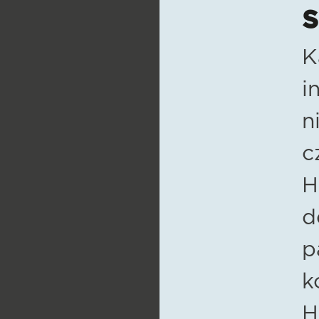
S
K
i
n
c
H
d
p
k
H