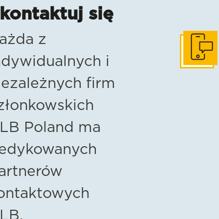
kontaktuj się
ażda z
Skontaktuj
ndywidualnych i
iezależnych firm
złonkowskich
LB Poland ma
edykowanych
artnerów
ontaktowych
LB.