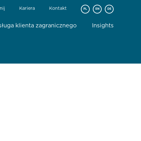
nij
Kariera
Kontakt
PL
EN
DE
ługa klienta zagranicznego
Insights