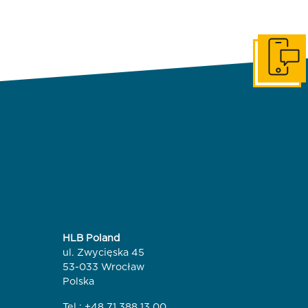
Skontaktuj
HLB Poland
ul. Zwycięska 45
53-033 Wrocław
Polska
Tel.:
+48 71 388 13 00