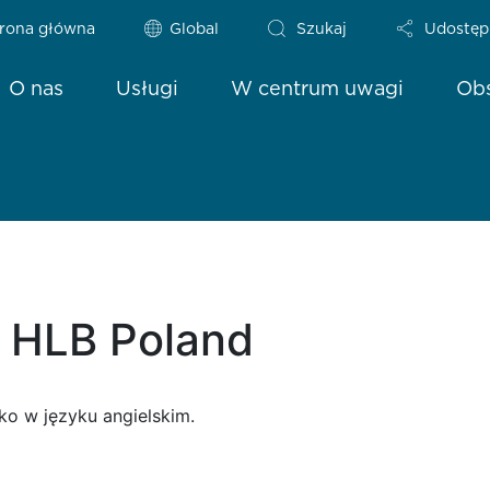
rona główna
Global
Szukaj
Udostęp
O nas
Usługi
W centrum uwagi
Obs
| HLB Poland
ko w języku angielskim.