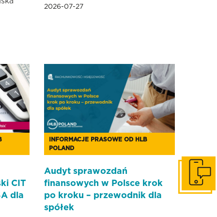
lska
2026-07-27
B
INFORMACJE PRASOWE OD HLB
POLAND
Audyt sprawozdań
Skontaktuj
ki CIT
finansowych w Polsce krok
A dla
po kroku – przewodnik dla
spółek