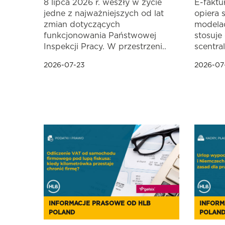
8 lipca 2026 r. weszły w życie
E-faktu
jedne z najważniejszych od lat
opiera 
zmian dotyczących
modelac
funkcjonowania Państwowej
stosuje
Inspekcji Pracy. W przestrzeni..
scentra
2026-07-23
2026-07
INFORMACJE PRASOWE OD HLB
INFORM
POLAND
POLAN