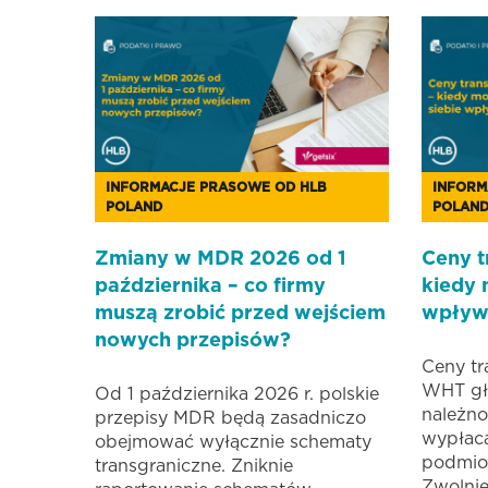
INFORMACJE PRASOWE OD HLB
INFORM
POLAND
POLAN
Zmiany w MDR 2026 od 1
Ceny t
października – co firmy
kiedy 
muszą zrobić przed wejściem
wpływ
nowych przepisów?
Ceny tr
WHT głó
Od 1 października 2026 r. polskie
należno
przepisy MDR będą zasadniczo
wypłac
obejmować wyłącznie schematy
podmio
transgraniczne. Zniknie
Zwolnie