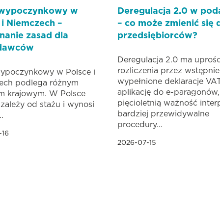
 wypoczynkowy w
Deregulacja 2.0 w pod
 i Niemczech –
– co może zmienić się 
anie zasad dla
przedsiębiorców?
dawców
Deregulacja 2.0 ma uprośc
rozliczenia przez wstępnie
wypoczynkowy w Polsce i
wypełnione deklaracje VAT
ech podlega różnym
aplikację do e-paragonów,
m krajowym. W Polsce
pięcioletnią ważność interp
zależy od stażu i wynosi
bardziej przewidywalne
.
procedury…
-16
2026-07-15