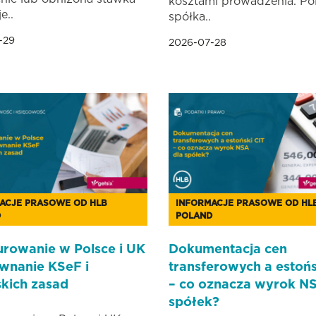
kosztami prowadzenia. Po
e..
spółka..
-29
2026-07-28
ACJE PRASOWE OD HLB
INFORMACJE PRASOWE OD HL
D
POLAND
urowanie w Polsce i UK
Dokumentacja cen
wnanie KSeF i
transferowych a estońs
skich zasad
– co oznacza wyrok NS
spółek?