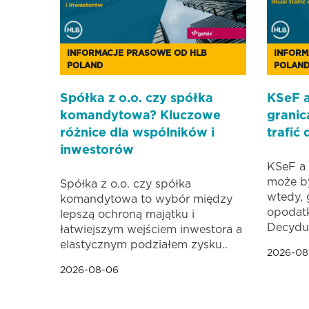
INFORMACJE PRASOWE OD HLB
INFORM
POLAND
POLAN
Spółka z o.o. czy spółka
KSeF a
komandytowa? Kluczowe
granic
różnice dla wspólników i
trafić
inwestorów
KSeF a 
może b
Spółka z o.o. czy spółka
wtedy, 
komandytowa to wybór między
opodat
lepszą ochroną majątku i
Decyduj
łatwiejszym wejściem inwestora a
elastycznym podziałem zysku..
2026-08
2026-08-06