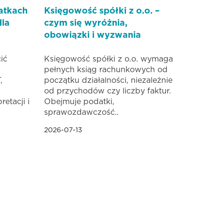
atkach
Księgowość spółki z o.o. –
dla
czym się wyróżnia,
obowiązki i wyzwania
ić
Księgowość spółki z o.o. wymaga
pełnych ksiąg rachunkowych od
,
początku działalności, niezależnie
od przychodów czy liczby faktur.
retacji i
Obejmuje podatki,
sprawozdawczość..
2026-07-13