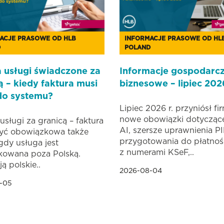
ACJE PRASOWE OD HLB
INFORMACJE PRASOWE OD HL
D
POLAND
 usługi świadczone za
Informacje gospodarcz
ą – kiedy faktura musi
biznesowe – lipiec 202
 do systemu?
Lipiec 2026 r. przyniósł f
nowe obowiązki dotyczące
usługi za granicą – faktura
AI, szersze uprawnienia PI
yć obowiązkowa także
przygotowania do płatno
gdy usługa jest
z numerami KSeF,..
kowana poza Polską.
ą polskie..
2026-08-04
-05