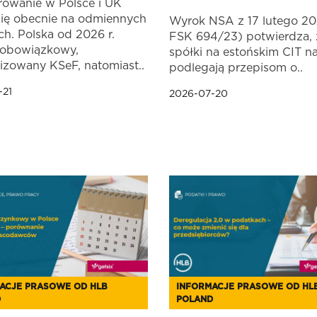
rowanie w Polsce i UK
się obecnie na odmiennych
Wyrok NSA z 17 lutego 2026
h. Polska od 2026 r.
FSK 694/23) potwierdza, 
 obowiązkowy,
spółki na estońskim CIT n
lizowany KSeF, natomiast..
podlegają przepisom o..
-21
2026-07-20
ACJE PRASOWE OD HLB
INFORMACJE PRASOWE OD HL
D
POLAND