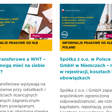
ACJE PRASOWE OD HLB
INFORMACJE PRASOWE OD HL
D
POLAND
ransferowe a WHT –
Spółka z o.o. w Polsce
mogą mieć na siebie
GmbH w Niemczech – r
?
w rejestracji, kosztach 
obowiązkach
ansferowe wpływają na
wnie przy odsetkach i
Spółka z o.o. i GmbH zape
ściach licencyjnych
wspólnikom ograniczoną
anych zagranicznym
odpowiedzialność, ale różn
tom powiązanym.
kapitałem, rejestracją, pod
nie lub obniżona stawka