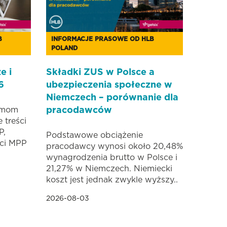
B
INFORMACJE PRASOWE OD HLB
POLAND
e i
Składki ZUS w Polsce a
6
ubezpieczenia społeczne w
Niemczech – porównanie dla
irmom
pracodawców
 treści
P,
Podstawowe obciążenie
ści MPP
pracodawcy wynosi około 20,48%
wynagrodzenia brutto w Polsce i
21,27% w Niemczech. Niemiecki
koszt jest jednak zwykle wyższy..
2026-08-03