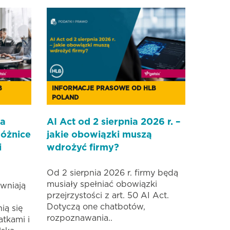
B
INFORMACJE PRASOWE OD HLB
POLAND
 a
AI Act od 2 sierpnia 2026 r. –
óżnice
jakie obowiązki muszą
i
wdrożyć firmy?
Od 2 sierpnia 2026 r. firmy będą
musiały spełniać obowiązki
wniają
przejrzystości z art. 50 AI Act.
Dotyczą one chatbotów,
ią się
rozpoznawania..
atkami i