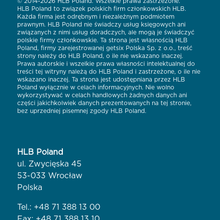
© 2014-2026 HLB Poland. Wszelkie prawa zastrzeżone.
HLB Poland to związek polskich firm członkowskich HLB.
Każda firma jest odrębnym i niezależnym podmiotem
prawnym. HLB Poland nie świadczy usług księgowych ani
związanych z nimi usług doradczych, ale mogą je świadczyć
polskie firmy członkowskie. Ta strona jest własnością HLB
Poland, firmy zarejestrowanej getsix Polska Sp. z o.o., treść
strony należy do HLB Poland, o ile nie wskazano inaczej.
Prawa autorskie i wszelkie prawa własności intelektualnej do
treści tej witryny należą do HLB Poland i zastrzeżone, o ile nie
wskazano inaczej. Ta strona jest udostępniana przez HLB
Poland wyłącznie w celach informacyjnych. Nie wolno
wykorzystywać w celach handlowych żadnych danych ani
części jakichkolwiek danych prezentowanych na tej stronie,
bez uprzedniej pisemnej zgody HLB Poland.
HLB Poland
ul. Zwycięska 45
53-033 Wrocław
Polska
Tel.:
+48 71 388 13 00
Fax: +48 71 388 13 10