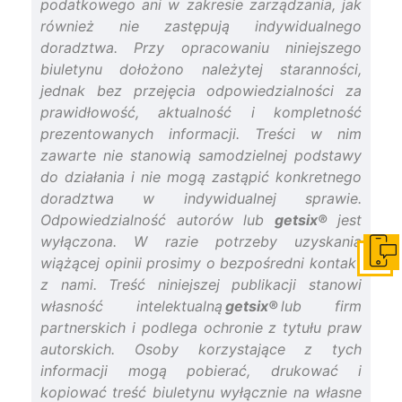
podatkowego ani w zakresie zarządzania, jak
również nie zastępują indywidualnego
doradztwa. Przy opracowaniu niniejszego
biuletynu dołożono należytej staranności,
jednak bez przejęcia odpowiedzialności za
prawidłowość, aktualność i kompletność
prezentowanych informacji. Treści w nim
zawarte nie stanowią samodzielnej podstawy
do działania i nie mogą zastąpić konkretnego
doradztwa w indywidualnej sprawie.
Odpowiedzialność autorów lub
getsix®
jest
wyłączona. W razie potrzeby uzyskania
Skonta
wiążącej opinii prosimy o bezpośredni kontakt
z nami. Treść niniejszej publikacji stanowi
własność intelektualną
getsix®
lub firm
partnerskich i podlega ochronie z tytułu praw
autorskich. Osoby korzystające z tych
informacji mogą pobierać, drukować i
kopiować treść biuletynu wyłącznie na własne