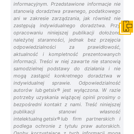
informacyjnym. Przedstawione informacje nie
stanowią doradztwa prawnego, podatkowego
ani w zakresie zarządzania, jak również nie
zastępują indywidualnego doradztwa. Przy
Skonta
opracowaniu niniejszej publikacji dołożono
należytej staranności, jednak bez przejęcia
odpowiedzialności za prawidłowość,
aktualność i kompletność prezentowanych
informacji. Treści w niej zawarte nie stanowią
samodzielnej podstawy do działania i nie
mogą zastąpić konkretnego doradztwa w
indywidualnej sprawie. Odpowiedzialność
autorów lub getsix® jest wyłączona. W razie
potrzeby uzyskania wiążącej opinii prosimy o
bezpośredni kontakt z nami. Treść niniejszej
publikacji stanowi własność
intelektualną getsix® lub firm partnerskich i
podlega ochronie z tytułu praw autorskich.
Osoby korzystające z tych informacji mogą