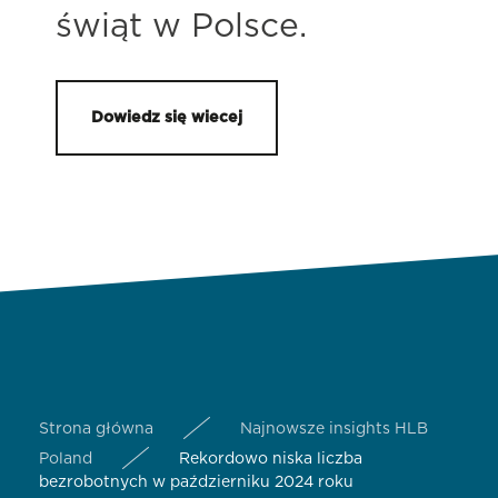
świąt w Polsce.
Dowiedz się wiecej
Strona główna
Najnowsze insights HLB
Poland
Rekordowo niska liczba
bezrobotnych w październiku 2024 roku