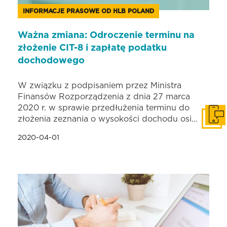
INFORMACJE PRASOWE OD HLB POLAND
Ważna zmiana: Odroczenie terminu na
złożenie CIT-8 i zapłatę podatku
dochodowego
W związku z podpisaniem przez Ministra
Finansów Rozporządzenia z dnia 27 marca
2020 r. w sprawie przedłużenia terminu do
złożenia zeznania o wysokości dochodu osi…
Skonta
2020-04-01