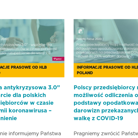
ACJE PRASOWE OD HLB
INFORMACJE PRASOWE OD HL
D
POLAND
a antykryzysowa 3.0”
Polscy przedsiębiorcy
rcie dla polskich
możliwość odliczenia 
iębiorców w czasie
podstawy opodatkowa
ii koronawirusa –
darowizn przekazanyc
nienie
walkę z COVID-19
nie informujemy Państwa
Pragniemy zwrócić Państ