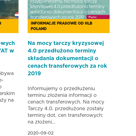
B
INFORMACJE PRASOWE OD HLB
POLAND
owych
Na mocy tarczy kryzysowej
 VAT w
4.0 przedłużono terminy
składania dokumentacji o
cenach transferowych za rok
obywa
2019
e-
o
Informujemy o przedłużeniu
erskim
terminu złożenia informacji o
aży na
cenach transferowych. Na mocy
Tarczy 4.0. przedłużone zostały
terminy dot. cen transferowych:
na złożeni…
2020-09-02