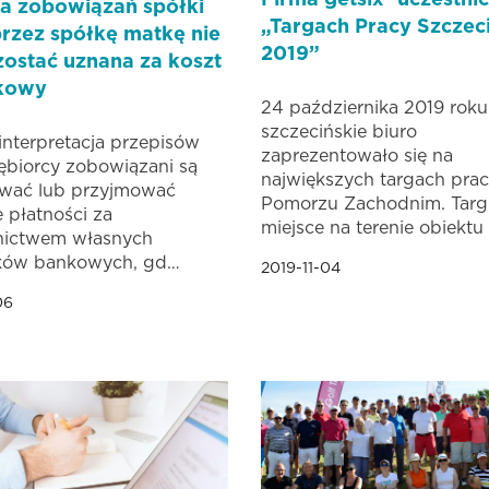
Firma getsix® uczestni
a zobowiązań spółki
„Targach Pracy Szczec
przez spółkę matkę nie
2019”
ostać uznana za koszt
kowy
24 października 2019 roku
szczecińskie biuro
nterpretacja przepisów
zaprezentowało się na
ębiorcy zobowiązani są
największych targach prac
wać lub przyjmować
Pomorzu Zachodnim. Targi
 płatności za
miejsce na terenie obiekt
nictwem własnych
ków bankowych, gd…
2019-11-04
06