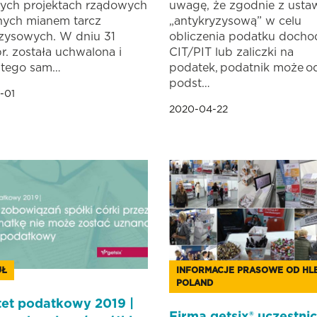
nych projektach rządowych
uwagę, że zgodnie z usta
nych mianem tarcz
„antykryzysową” w celu
zysowych. W dniu 31
obliczenia podatku doch
r. została uchwalona i
CIT/PIT lub zaliczki na
 tego sam…
podatek, podatnik może o
podst…
-01
2020-04-22
UŁ
INFORMACJE PRASOWE OD HL
POLAND
tet podatkowy 2019 |