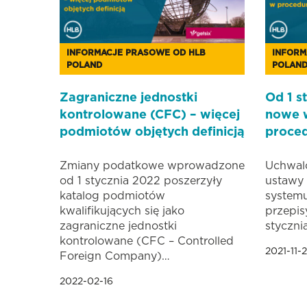
INFORMACJE PRASOWE OD HLB
INFORM
POLAND
POLAN
Zagraniczne jednostki
Od 1 s
kontrolowane (CFC) – więcej
nowe 
podmiotów objętych definicją
proce
Zmiany podatkowe wprowadzone
Uchwalo
od 1 stycznia 2022 poszerzyły
ustawy 
katalog podmiotów
system
kwalifikujących się jako
przepis
zagraniczne jednostki
styczni
kontrolowane (CFC – Controlled
2021-11-
Foreign Company)…
2022-02-16