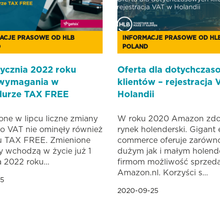
ACJE PRASOWE OD HLB
INFORMACJE PRASOWE OD HL
D
POLAND
tycznia 2022 roku
Oferta dla dotychczas
wymagania w
klientów – rejestracja
durze TAX FREE
Holandii
ne w lipcu liczne zmiany
W roku 2020 Amazon zd
o VAT nie ominęły również
rynek holenderski. Gigant 
u TAX FREE. Zmienione
commerce oferuje zarówn
y wchodzą w życie już 1
dużym jak i małym holend
a 2022 roku…
firmom możliwość sprzed
Amazon.nl. Korzyści s…
25
2020-09-25