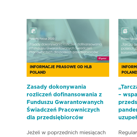
INFORMACJE PRASOWE OD HLB
INFORM
POLAND
POLAN
Zasady dokonywania
„Tarcz
rozliczeń dofinansowania z
– wspa
Funduszu Gwarantowanych
przeds
Świadczeń Pracowniczych
pandem
dla przedsiębiorców
uzupeł
Jeżeli w poprzednich miesiącach
Regular