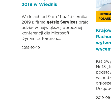
2019 w Wiedniu
INFORM
W dniach od 9 do 11 października
POLAN
2019 r. firma
getsix Services
brała
udział w największej dorocznej
Krajo
konferencji dla Microsoft
Rachun
Dynamics Partners…
wytwo
2019-10-10
wycen
Krajow
Nr 13 „
podsta
wchodzi
ogłosze
Urzędo
2019-09