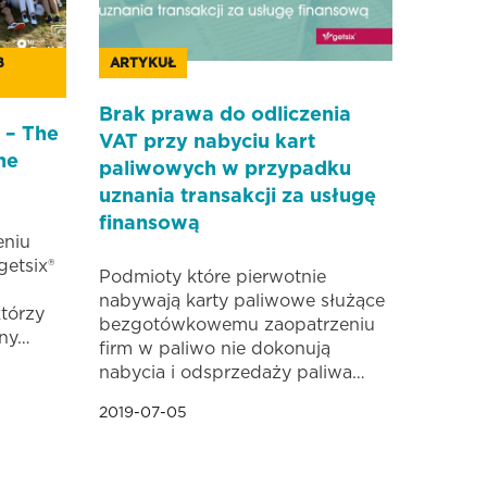
B
ARTYKUŁ
Brak prawa do odliczenia
 – The
VAT przy nabyciu kart
the
paliwowych w przypadku
uznania transakcji za usługę
finansową
eniu
etsix®
Podmioty które pierwotnie
nabywają karty paliwowe służące
tórzy
bezgotówkowemu zaopatrzeniu
zny…
firm w paliwo nie dokonują
nabycia i odsprzedaży paliwa…
2019-07-05