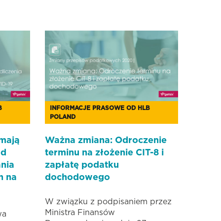
B
INFORMACJE PRASOWE OD HLB
POLAND
 mają
Ważna zmiana: Odroczenie
od
terminu na złożenie CIT-8 i
nia
zapłatę podatku
h na
dochodowego
W związku z podpisaniem przez
Ministra Finansów
wa