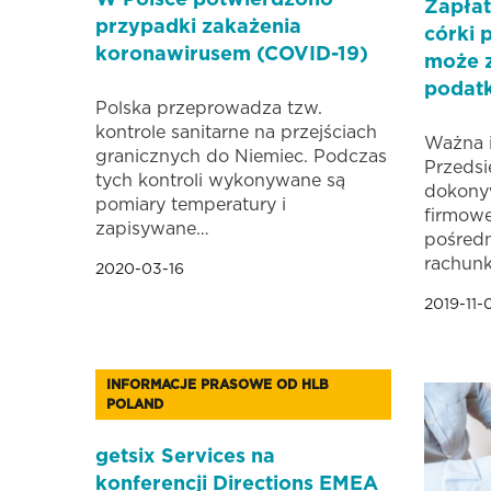
W Polsce potwierdzono
Zapłat
przypadki zakażenia
córki 
koronawirusem (COVID-19)
może z
podat
Polska przeprowadza tzw.
kontrole sanitarne na przejściach
Ważna i
granicznych do Niemiec. Podczas
Przedsi
tych kontroli wykonywane są
dokony
pomiary temperatury i
firmowe
zapisywane…
pośred
rachun
2020-03-16
2019-11-
INFORMACJE PRASOWE OD HLB
POLAND
getsix Services na
konferencji Directions EMEA