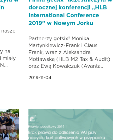
czyła w
Firma getsix® uczestniczyła w
in
dorocznej konferencji „HLB
International Conference
2019” w Nowym Jorku
 nasze
Partnerzy getsix® Monika
Martynkiewicz-Frank i Claus
y na
Frank, wraz z Aleksandrą
 miały
Motławską (HLB M2 Tax & Audit)
u N…
oraz Ewą Kowalczuk (Avanta..
2019-11-04