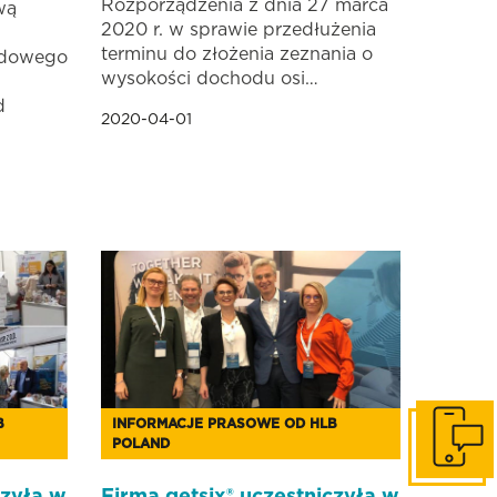
Rozporządzenia z dnia 27 marca
wą
2020 r. w sprawie przedłużenia
terminu do złożenia zeznania o
odowego
wysokości dochodu osi…
d
2020-04-01
B
INFORMACJE PRASOWE OD HLB
POLAND
Skontaktuj