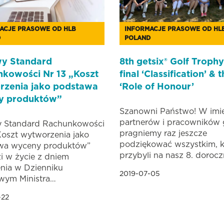
ACJE PRASOWE OD HLB
INFORMACJE PRASOWE OD HL
D
POLAND
wy Standard
8th getsix® Golf Trophy
kowości Nr 13 „Koszt
final ‘Classification’ & 
rzenia jako podstawa
‘Role of Honour’
y produktów”
Szanowni Państwo! W imi
partnerów i pracowników g
y Standard Rachunkowości
pragniemy raz jeszcze
Koszt wytworzenia jako
podziękować wszystkim, k
wa wyceny produktów”
przybyli na nasz 8. doroc
 w życie z dniem
nia w Dzienniku
2019-07-05
wym Ministra…
-22