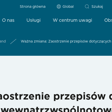
Strona główna
Global
Szukaj
O nas
Usługi
W centrum uwagi
Obs
land
Ważna zmiana: Zaostrzenie przepisów dotyczącyc
ostrzenie przepisów 
wewnątrzwspólnotow