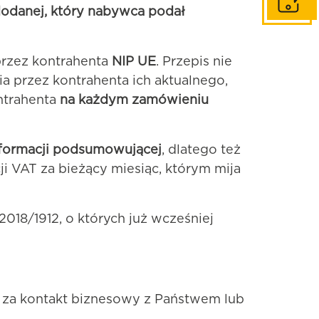
Skontaktuj
dodanej, który nabywca podał
rzez kontrahenta
NIP UE
. Przepis nie
 przez kontrahenta ich aktualnego,
ntrahenta
na każdym zamówieniu
nformacji podsumowującej
, dlatego też
i VAT za bieżący miesiąc, którym mija
8/1912, o których już wcześniej
 za kontakt biznesowy z Państwem lub