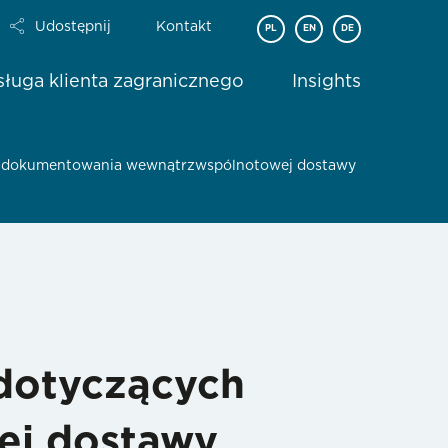
Udostępnij
Kontakt
PL
EN
DE
ługa klienta zagranicznego
Insights
h dokumentowania wewnątrzwspólnotowej dostawy
dotyczących
ej dostawy