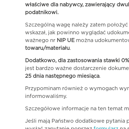
właściwe dla nabywcy, zawierający dwu
podatnikowi.
Szczególną wagę należy zatem położyć
wskazał, jak powinno wyglądać udokumen
ważnego nr
NIP UE
można udokumentow
towaru/materiału
.
Dodatkowo, dla zastosowania stawki 0%
jest bardzo ważne dostarczenie dokum
25 dnia następnego miesiąca
.
Przypominam również o wymogach wymie
informowaliśmy.
Szczegółowe informacje na ten temat mo
Jeśli mają Państwo dodatkowe pytania 
wysłać zapytanie poprzez
formularz
na 