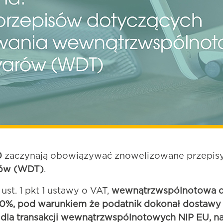
0
zaczynają obowiązywać znowelizowane przepisy 
rów (WDT)
.
st. 1 pkt 1 ustawy o VAT,
wewnątrzwspólnotowa d
0%, pod warunkiem że podatnik dokonał dostawy
y dla transakcji wewnątrzwspólnotowych NIP EU, 