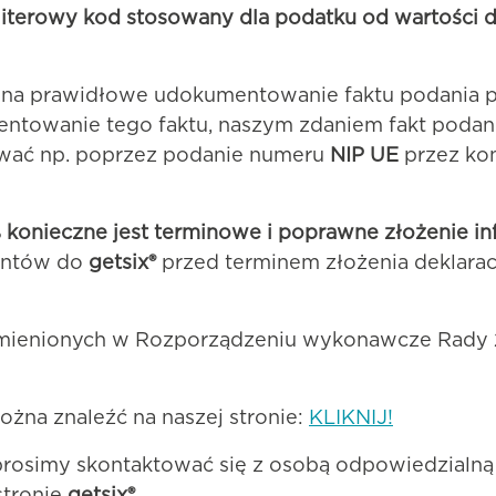
literowy kod stosowany dla podatku od wartości 
 na prawidłowe udokumentowanie faktu podania p
towanie tego faktu, naszym zdaniem fakt podania
ać np. poprzez podanie numeru
NIP UE
przez ko
 konieczne jest terminowe i poprawne złożenie i
entów do
getsix®
przed terminem złożenia deklaracj
nionych w Rozporządzeniu wykonawcze Rady 201
żna znaleźć na naszej stronie:
KLIKNIJ!
prosimy skontaktować się z osobą odpowiedzialną
stronie
getsix®
.