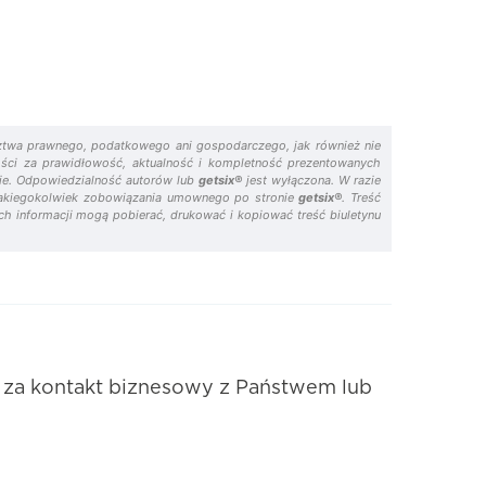
adztwa prawnego, podatkowego ani gospodarczego, jak również nie
ności za prawidłowość, aktualność i kompletność prezentowanych
wie. Odpowiedzialność autorów lub
getsix®
jest wyłączona. W razie
m jakiegokolwiek zobowiązania umownego po stronie
getsix®
. Treść
ych informacji mogą pobierać, drukować i kopiować treść biuletynu
 za kontakt biznesowy z Państwem lub