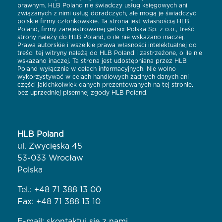
prawnym. HLB Poland nie świadczy usług księgowych ani
związanych z nimi usług doradczych, ale mogą je świadczyć
polskie firmy członkowskie. Ta strona jest własnością HLB
Poland, firmy zarejestrowanej getsix Polska Sp. z o.o., treść
strony należy do HLB Poland, o ile nie wskazano inaczej.
Prawa autorskie i wszelkie prawa własności intelektualnej do
treści tej witryny należą do HLB Poland i zastrzeżone, o ile nie
wskazano inaczej. Ta strona jest udostępniana przez HLB
Poland wyłącznie w celach informacyjnych. Nie wolno
wykorzystywać w celach handlowych żadnych danych ani
części jakichkolwiek danych prezentowanych na tej stronie,
bez uprzedniej pisemnej zgody HLB Poland.
HLB Poland
ul. Zwycięska 45
53-033 Wrocław
Polska
Tel.:
+48 71 388 13 00
Fax: +48 71 388 13 10
E-mail:
skontaktuj się z nami